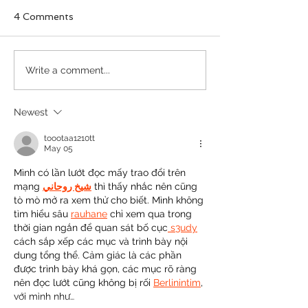
4 Comments
Villains Carved
Krumbs Kitchen®
Write a comment...
EssentialsCollapsible
Silicone Lunch
Newest
Containers
toootaa1210tt
May 05
Mình có lần lướt đọc mấy trao đổi trên 
mạng 
شيخ روحاني
 thì thấy nhắc nên cũng 
tò mò mở ra xem thử cho biết. Mình không 
tìm hiểu sâu 
rauhane
 chỉ xem qua trong 
thời gian ngắn để quan sát bố cục
 s3udy
cách sắp xếp các mục và trình bày nội 
dung tổng thể. Cảm giác là các phần 
được trình bày khá gọn, các mục rõ ràng 
nên đọc lướt cũng không bị rối 
Berlinintim
, 
với mình như…